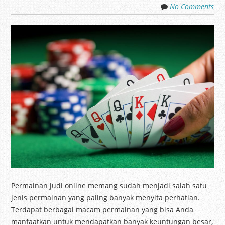
No Comments
Permainan judi online memang sudah menjadi salah satu
jenis permainan yang paling banyak menyita perhatian.
Terdapat berbagai macam permainan yang bisa Anda
manfaatkan untuk mendapatkan banyak keuntungan besar,