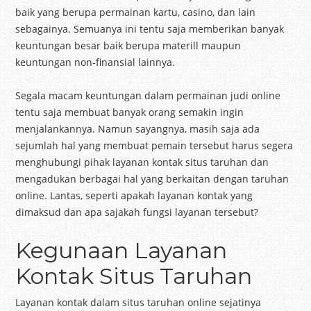
baik yang berupa permainan kartu, casino, dan lain
sebagainya. Semuanya ini tentu saja memberikan banyak
keuntungan besar baik berupa materill maupun
keuntungan non-finansial lainnya.
Segala macam keuntungan dalam permainan judi online
tentu saja membuat banyak orang semakin ingin
menjalankannya. Namun sayangnya, masih saja ada
sejumlah hal yang membuat pemain tersebut harus segera
menghubungi pihak layanan kontak situs taruhan dan
mengadukan berbagai hal yang berkaitan dengan taruhan
online. Lantas, seperti apakah layanan kontak yang
dimaksud dan apa sajakah fungsi layanan tersebut?
Kegunaan Layanan
Kontak Situs Taruhan
Layanan kontak dalam situs taruhan online sejatinya