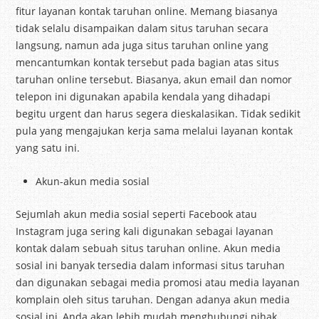
fitur layanan kontak taruhan online. Memang biasanya
tidak selalu disampaikan dalam situs taruhan secara
langsung, namun ada juga situs taruhan online yang
mencantumkan kontak tersebut pada bagian atas situs
taruhan online tersebut. Biasanya, akun email dan nomor
telepon ini digunakan apabila kendala yang dihadapi
begitu urgent dan harus segera dieskalasikan. Tidak sedikit
pula yang mengajukan kerja sama melalui layanan kontak
yang satu ini.
Akun-akun media sosial
Sejumlah akun media sosial seperti Facebook atau
Instagram juga sering kali digunakan sebagai layanan
kontak dalam sebuah situs taruhan online. Akun media
sosial ini banyak tersedia dalam informasi situs taruhan
dan digunakan sebagai media promosi atau media layanan
komplain oleh situs taruhan. Dengan adanya akun media
sosial ini, Anda akan lebih mudah menghubungi pihak