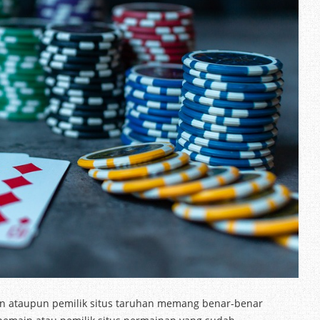
in ataupun pemilik situs taruhan memang benar-benar