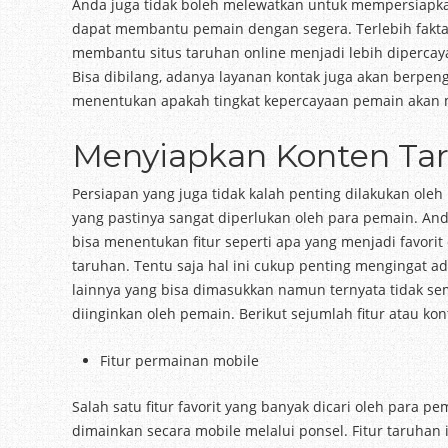
Anda juga tidak boleh melewatkan untuk mempersiapka
dapat membantu pemain dengan segera. Terlebih fakta
membantu situs taruhan online menjadi lebih dipercaya
Bisa dibilang, adanya layanan kontak juga akan berpeng
menentukan apakah tingkat kepercayaan pemain akan m
Menyiapkan Konten Tar
Persiapan yang juga tidak kalah penting dilakukan ole
yang pastinya sangat diperlukan oleh para pemain. An
bisa menentukan fitur seperti apa yang menjadi favo
taruhan. Tentu saja hal ini cukup penting mengingat a
lainnya yang bisa dimasukkan namun ternyata tidak s
diinginkan oleh pemain. Berikut sejumlah fitur atau k
Fitur permainan mobile
Salah satu fitur favorit yang banyak dicari oleh para 
dimainkan secara mobile melalui ponsel. Fitur taruhan 