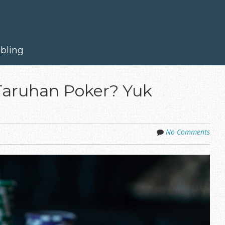
bling
 Taruhan Poker? Yuk
No Comments