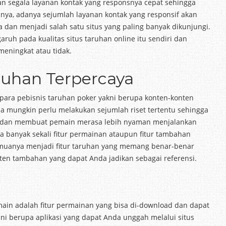
n segala layanan kontak yang responsnya cepat sehingga
nya, adanya sejumlah layanan kontak yang responsif akan
 dan menjadi salah satu situs yang paling banyak dikunjungi.
aruh pada kualitas situs taruhan online itu sendiri dan
eningkat atau tidak.
uhan Terpercaya
h para pebisnis taruhan poker yakni berupa konten-konten
da mungkin perlu melakukan sejumlah riset tertentu sehingga
rit dan membuat pemain merasa lebih nyaman menjalankan
da banyak sekali fitur permainan ataupun fitur tambahan
emuanya menjadi fitur taruhan yang memang benar-benar
onten tambahan yang dapat Anda jadikan sebagai referensi.
pemain adalah fitur permainan yang bisa di-download dan dapat
ini berupa aplikasi yang dapat Anda unggah melalui situs