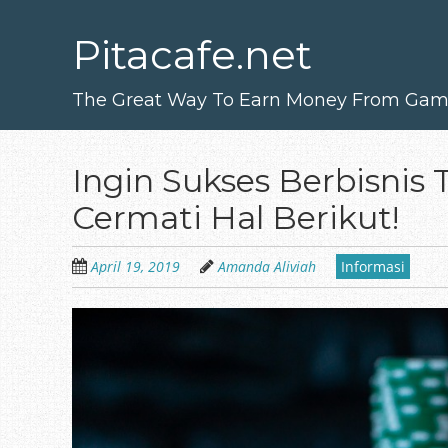
Skip
to
Pitacafe.net
main
content
The Great Way To Earn Money From Gam
Ingin Sukses Berbisnis
Cermati Hal Berikut!
April 19, 2019
Amanda Aliviah
Informasi