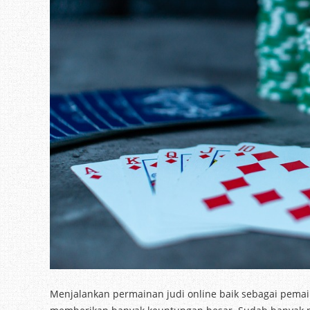
Menjalankan permainan judi online baik sebagai pema