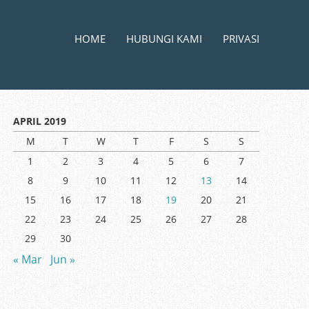
Skip to content
MENU
HOME
HUBUNGI KAMI
PRIVASI
APRIL 2019
M
T
W
T
F
S
S
1
2
3
4
5
6
7
8
9
10
11
12
13
14
15
16
17
18
19
20
21
22
23
24
25
26
27
28
29
30
« Mar
Jun »