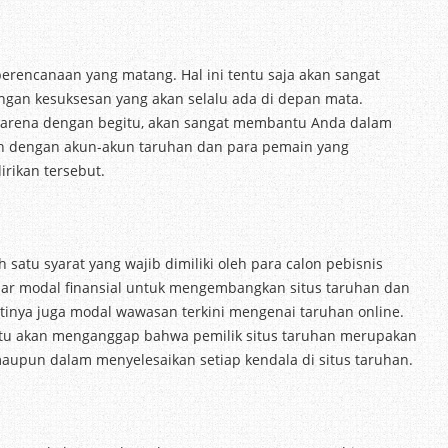
perencanaan yang matang. Hal ini tentu saja akan sangat
gan kesuksesan yang akan selalu ada di depan mata.
 karena dengan begitu, akan sangat membantu Anda dalam
an dengan akun-akun taruhan dan para pemain yang
rikan tersebut.
tu syarat yang wajib dimiliki oleh para calon pebisnis
dar modal finansial untuk mengembangkan situs taruhan dan
tinya juga modal wawasan terkini mengenai taruhan online.
entu akan menganggap bahwa pemilik situs taruhan merupakan
upun dalam menyelesaikan setiap kendala di situs taruhan.